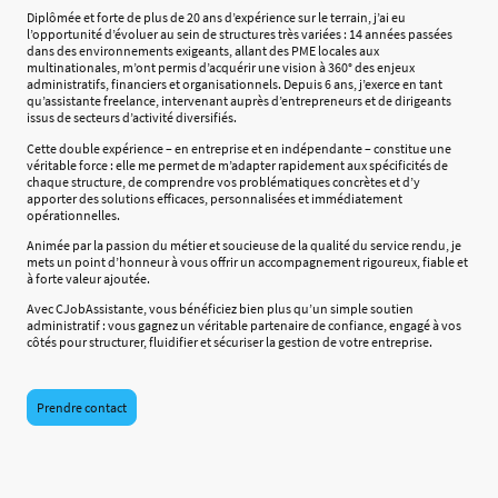
Diplômée et forte de plus de 20 ans d’expérience sur le terrain, j’ai eu
l’opportunité d’évoluer au sein de structures très variées : 14 années passées
dans des environnements exigeants, allant des PME locales aux
multinationales, m’ont permis d’acquérir une vision à 360° des enjeux
administratifs, financiers et organisationnels. Depuis 6 ans, j’exerce en tant
qu’assistante freelance, intervenant auprès d’entrepreneurs et de dirigeants
issus de secteurs d’activité diversifiés.
Cette double expérience – en entreprise et en indépendante – constitue une
véritable force : elle me permet de m’adapter rapidement aux spécificités de
chaque structure, de comprendre vos problématiques concrètes et d’y
apporter des solutions efficaces, personnalisées et immédiatement
opérationnelles.
Animée par la passion du métier et soucieuse de la qualité du service rendu, je
mets un point d’honneur à vous offrir un accompagnement rigoureux, fiable et
à forte valeur ajoutée.
Avec CJobAssistante, vous bénéficiez bien plus qu’un simple soutien
administratif : vous gagnez un véritable partenaire de confiance, engagé à vos
côtés pour structurer, fluidifier et sécuriser la gestion de votre entreprise.
Prendre contact